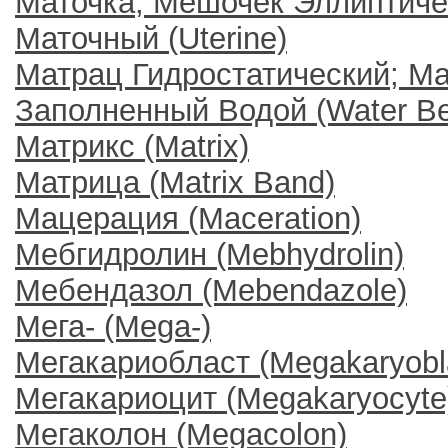
Маточка, Мешочек Эллиптически
Маточный (Uterine)
Матрац Гидростатический; М
Заполненный Водой (Water B
Матрикс (Matrix)
Матрица (Matrix Band)
Мацерация (Maceration)
Мебгидролин (Mebhydrolin)
Мебендазол (Mebendazole)
Мега- (Mega-)
Мегакариобласт (Megakaryobl
Мегакариоцит (Megakaryocyte
Мегаколон (Megacolon)