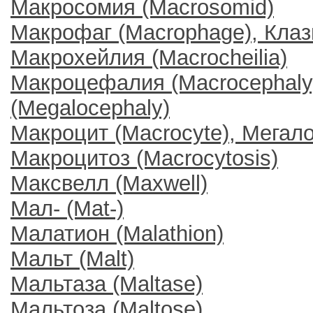
Макросомия (Macrosomid)
Макрофаг (Macrophage), Клаз
Макрохейлия (Macrocheilia)
Макроцефалия (Mасrосеphaly
(Megalocephaly)
Макроцит (Macrocyte), Мегало
Макроцитоз (Macrocytosis)
Максвелл (Maxwell)
Мал- (Mat-)
Малатион (Malathion)
Мальт (Malt)
Мальтаза (Maltase)
Мальтоза (Maltose)