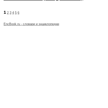
1
2
3
4
5
6
EncBook.ru - словари и энциклопедии