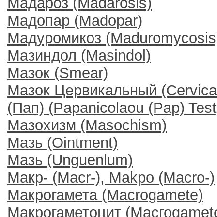
Мадароз (Madarosis)
Мадопар (Madopar)
Мадуромикоз (Maduromycosis
Мазиндол (Masindol)
Мазок (Smear)
Мазок Цервикальный (Cervica
(Пап) (Papanicolaou (Pap) Test
Мазохизм (Masochism)
Мазь (Ointment)
Мазь (Unguenlum)
Макр- (Macr-), Makpo (Macro-)
Макрогамета (Macrogamete)
Макрогаметоцит (Mасгоgameto