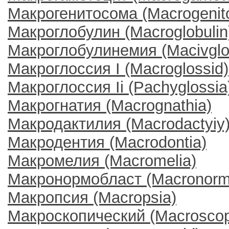
Макрогенитосома (Mасrogenit
Макроглобулин (Macroglobulin
Макроглобулинемия (Macivglob
Макроглоссия I (Macroglossid)
Макроглоссия Ii (Pachyglossia
Макрогнатия (Macrognathia)
Макродактилия (Macrodactyiy
Макродентия (Macrodontia)
Макромелия (Macromelia)
Макронормобласт (Mасrоnorm
Макропсия (Macropsia)
Макроскопический (Macroscop