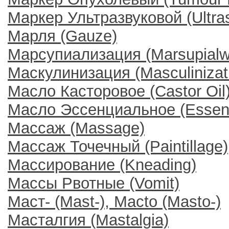
Маркер Ультразвуковой (Ultra
Марля (Gauze)
Марсупиализация (Marsupialw
Маскулинизация (Masculinizat
Масло Касторовое (Castor Oil
Масло Эссенциальное (Essenti
Массаж (Massage)
Массаж Точечный (Paintillage)
Массирование (Kneading)
Массы Рвотные (Vomit)
Маст- (Mast-), Macto (Masto-)
Масталгия (Mastalgia)