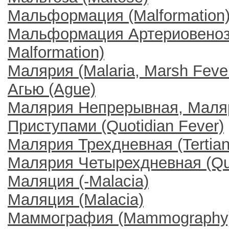
Мальформация (Malformation
Мальформация Артериовенозн
Malformation)
Малярия (Malaria, Marsh Fever,
Агью (Ague)
Малярия Непрерывная, Маля
Приступами (Quotidian Fever)
Малярия Трехдневная (Tertian
Малярия Четырехдневная (Qua
Маляция (-Malacia)
Маляция (Malacia)
Маммография (Mammography