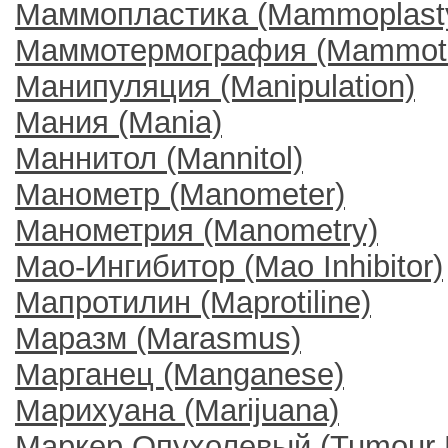
Маммопластика (Mammoplast
Маммотермография (Mammoth
Манипуляция (Manipulation)
Мания (Mania)
Маннитол (Mannitol)
Манометр (Manometer)
Манометрия (Manometry)
Мао-Ингибитор (Мао Inhibitor)
Мапротилин (Maprotiline)
Маразм (Marasmus)
Марганец (Manganese)
Марихуана (Marijuana)
Маркер Опухолевый (Tumour 