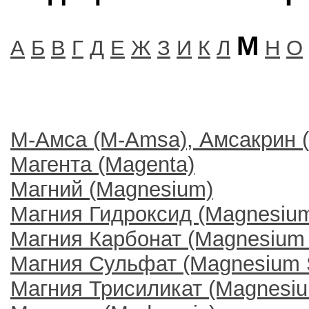
М
А
Б
В
Г
Д
Е
Ж
З
И
К
Л
Н
О
М-Амса (M-Amsa), Амсакрин (
Магента (Magenta)
Магний (Magnesium)
Магния Гидроксид (Magnesium
Магния Карбонат (Magnesium 
Магния Сульфат (Magnesium S
Магния Трисиликат (Magnesium 